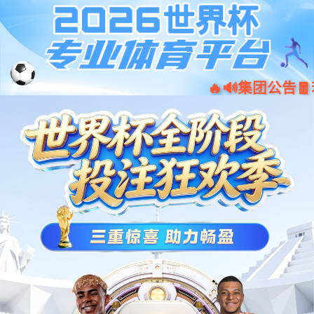
首页-沐鸣2-「品质引领发展,专注成
EN
就未来」