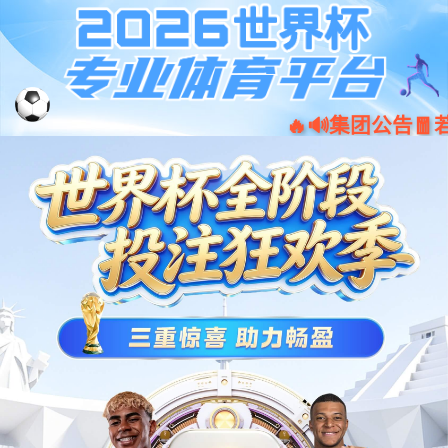
首页-沐鸣2-「品质引领发展,专注成
EN
就未来」