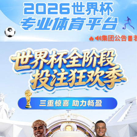
首页-沐鸣2-「品质引领发展,专注成
EN
就未来」