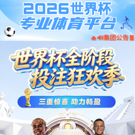
首页-沐鸣2-「品质引领发展,专注成
EN
就未来」