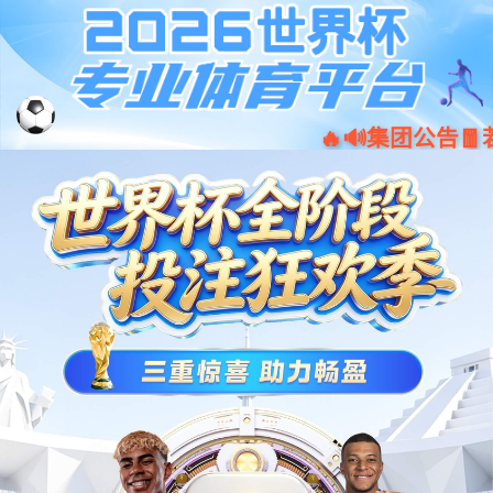
首页-沐鸣2-「品质引领发展,专注成
EN
就未来」